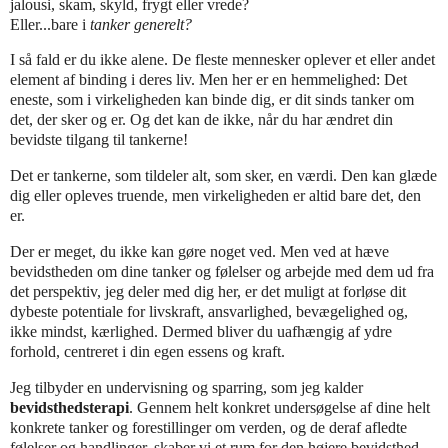
jalousi, skam, skyld, frygt eller vrede?
Eller...bare i
tanker generelt?
I så fald er du ikke alene. De fleste mennesker oplever et eller andet
element af binding i deres liv. Men her er en hemmelighed: Det
eneste, som i virkeligheden kan binde dig, er dit sinds tanker om
det, der sker og er. Og det kan de ikke, når du har ændret din
bevidste tilgang til tankerne!
Det er tankerne, som tildeler alt, som sker, en værdi. Den kan glæde
dig eller opleves truende, men virkeligheden er altid bare det, den
er.
Der er meget, du ikke kan gøre noget ved. Men ved at hæve
bevidstheden om dine tanker og følelser og arbejde med dem ud fra
det perspektiv, jeg deler med dig her, er det muligt at forløse dit
dybeste potentiale for livskraft, ansvarlighed, bevægelighed og,
ikke mindst, kærlighed. Dermed bliver du uafhængig af ydre
forhold, centreret i din egen essens og kraft.
Jeg tilbyder en undervisning og sparring, som jeg kalder
bevidsthedsterapi
. Gennem helt konkret undersøgelse af dine helt
konkrete tanker og forestillinger om verden, og de deraf afledte
følelser og handlinger, skaber vi et rum for den højere bevidsthed,